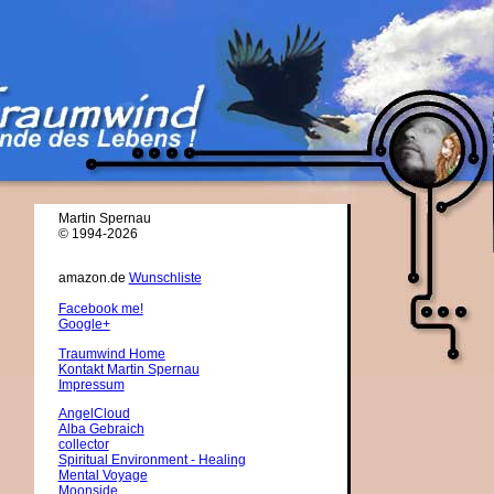
Martin Spernau
© 1994-2026
amazon.de
Wunschliste
Facebook me!
Google+
Traumwind Home
Kontakt Martin Spernau
Impressum
AngelCloud
Alba Gebraich
collector
Spiritual Environment - Healing
Mental Voyage
Moonside