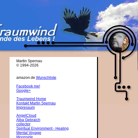
Martin Spernau
© 1994-2026
amazon.de
Wunschliste
Facebook me!
Google+
Traumwind Home
Kontakt Martin Spernau
Impressum
AngelCloud
Alba Gebraich
collector
Spiritual Environment - Healing
Mental Voyage
Moonside