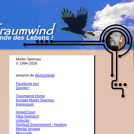
Martin Spernau
© 1994-2026
amazon.de
Wunschliste
Facebook me!
Google+
Traumwind Home
Kontakt Martin Spernau
Impressum
AngelCloud
Alba Gebraich
collector
Spiritual Environment - Healing
Mental Voyage
Moonside