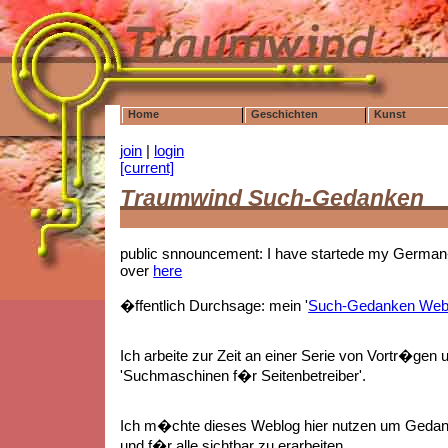
Home
Geschichten
Kunst
join
|
login
[current]
Traumwind Such-Gedanken
public snnouncement: I have startede my German-
over
here
�ffentlich Durchsage: mein '
Such-Gedanken Web
Ich arbeite zur Zeit an einer Serie von Vortr�gen 
'Suchmaschinen f�r Seitenbetreiber'.
Ich m�chte dieses Weblog hier nutzen um Gedan
und f�r alle sichtbar zu erarbeiten.