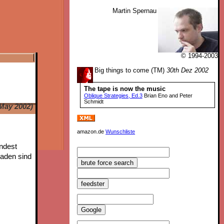
Martin Spernau
© 1994-2003
Big things to come (TM)
30th Dez 2002
The tape is now the music
Oblique Strategies, Ed.3
Brian Eno and Peter
Schmidt
May 2002)
amazon.de
Wunschliste
indest
laden sind