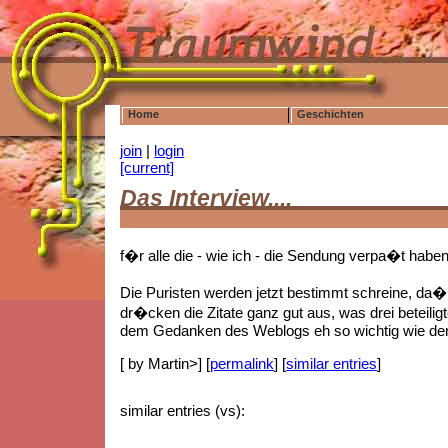
Home
Geschichten
join
|
login
[current]
Das Interview....
f�r alle die - wie ich - die Sendung verpa�t habe
Die Puristen werden jetzt bestimmt schreine, da�
dr�cken die Zitate ganz gut aus, was drei beteilig
dem Gedanken des Weblogs eh so wichtig wie de
[ by Martin>] [
permalink
] [
similar entries
]
similar entries (vs):