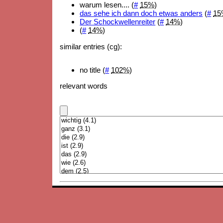
warum lesen.... (
#
15%
)
das sehe ich dann doch etwas anders
(
#
15
Der Schockwellenreiter
(
#
14%
)
(
#
14%
)
similar entries (cg):
no title (
#
102%
)
relevant words