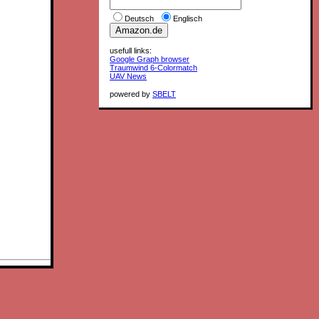
Deutsch
Englisch
usefull links:
Google Graph browser
Traumwind 6-Colormatch
UAV News
powered by
SBELT