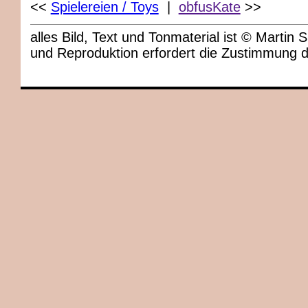
<<
Spielereien / Toys
|
obfusKate
>>
alles Bild, Text und Tonmaterial ist © Marti
und Reproduktion erfordert die Zustimmung 