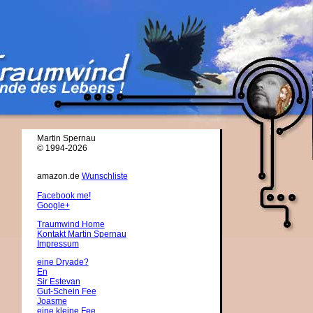
Martin Spernau
© 1994-2026
amazon.de
Wunschliste
Facebook me!
Google+
Traumwind Home
Kontakt Martin Spernau
Impressum
eine Dryade?
En
Sir Estevan
Gut-Schein Fee
Joasme
eine kleine Fee