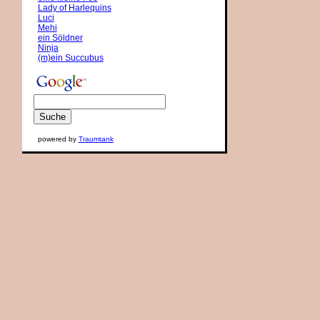
Lady of Harlequins
Luci
Mehi
ein Söldner
Ninja
(m)ein Succubus
powered by
Traumtank