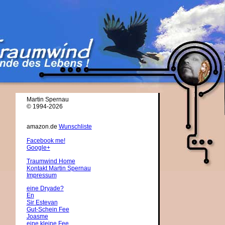
Martin Spernau
© 1994-2026
amazon.de
Wunschliste
Facebook me!
Google+
Traumwind Home
Kontakt Martin Spernau
Impressum
eine Dryade?
En
Sir Estevan
Gut-Schein Fee
Joasme
eine kleine Fee