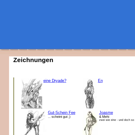
Zeichnungen
eine Dryade?
En
Gut-Schein Fee
Joasme
... scheint gut ;)
& Mehi
zwei wie eine - und doch so 