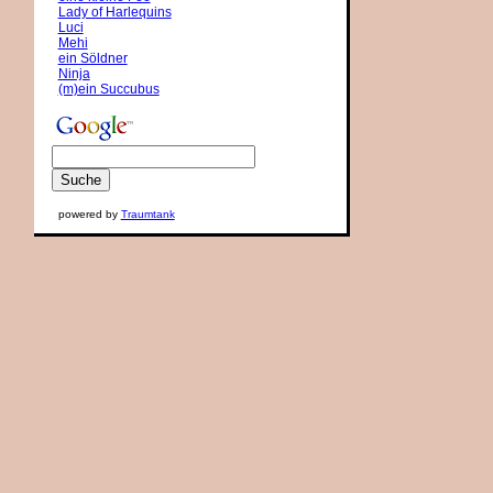
Lady of Harlequins
Luci
Mehi
ein Söldner
Ninja
(m)ein Succubus
powered by
Traumtank