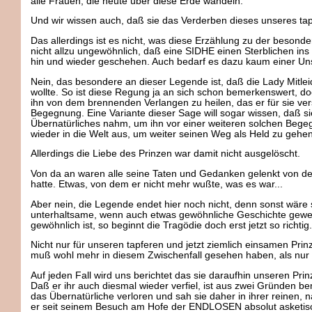
alle Frauen, die heute über diese Erde wandeln.
Und wir wissen auch, daß sie das Verderben dieses unseres tap
Das allerdings ist es nicht, was diese Erzählung zu der besond
nicht allzu ungewöhnlich, daß eine SIDHE einen Sterblichen ins 
hin und wieder geschehen. Auch bedarf es dazu kaum einer Unst
Nein, das besondere an dieser Legende ist, daß die Lady Mitle
wollte. So ist diese Regung ja an sich schon bemerkenswert, do
ihn von dem brennenden Verlangen zu heilen, das er für sie ver
Begegnung. Eine Variante dieser Sage will sogar wissen, daß sie
Übernatürliches nahm, um ihn vor einer weiteren solchen Begeg
wieder in die Welt aus, um weiter seinen Weg als Held zu gehen
Allerdings die Liebe des Prinzen war damit nicht ausgelöscht.
Von da an waren alle seine Taten und Gedanken gelenkt von de
hatte. Etwas, von dem er nicht mehr wußte, was es war...
Aber nein, die Legende endet hier noch nicht, denn sonst wäre 
unterhaltsame, wenn auch etwas gewöhnliche Geschichte gewese
gewöhnlich ist, so beginnt die Tragödie doch erst jetzt so richtig.
Nicht nur für unseren tapferen und jetzt ziemlich einsamen Prinz
muß wohl mehr in diesem Zwischenfall gesehen haben, als nur
Auf jeden Fall wird uns berichtet das sie daraufhin unseren Prin
Daß er ihr auch diesmal wieder verfiel, ist aus zwei Gründen be
das Übernatürliche verloren und sah sie daher in ihrer reinen,
er seit seinem Besuch am Hofe der ENDLOSEN absolut asketisch