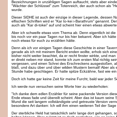
Bezeichnungen in unzähligen Sagen auftaucht, stets aber eindeuti
"Wächter der Schlüssel" zum Totenreich, der auch schon als "He
wurde.
Dieser SIDHE ist auch der einzige in dieser Legende, dessen Na
elfischen Schriften wird er "Kar to-kei i-Barathrum" genannt. 
auch als "Kar di-tokei" auf und scheint hier einen etwas abwer
Aber ich schweife etwas vom Thema ab. Denn eigentlich ist di
bis noch vor ein paar Tagen nur bis hier bekannt. Aber ich hät
noch etwas für euch zu erzählen hätte.
Denn als ich vor einigen Tagen diese Geschichte in einer Tave
gerade als ich mit meinem Bericht enden wollte, erhob sich einer
bisher nicht weiter beachtet, da er recht finster wirkte, und ma
er direkt neben mir stand, konnte ich zum ersten Mal richtig sei
vergessen, und einen Schrei des Erschreckens ausgestoßen, als i
blaß, und dazu über und über wilden Mustern bemalt! Aber als e
Stunde habe geschlagen. Er hatte spitze Eckzähne, fast wie ein
Doch ich hatte gar keine Zeit für meine Furcht, bald war jeder
Ich werde nun versuchen seine Worte hier zu wiederholen:
"Ich danke dem edlen Erzähler für seine packende Version di
Ende etwas fade und übereilt scheint. Aber das ist kaum seine
Mund die seit langem vollständigste und getreuste Version ve
besondere Art danken: Ich will ihm einen weiteren Teil der Sage 
Der sterbliche Held hat tatsächlich sehr lange dort gehangen, s