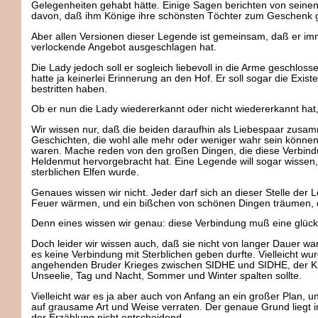
Gelegenheiten gehabt hätte. Einige Sagen berichten von sein
davon, daß ihm Könige ihre schönsten Töchter zum Geschenk 
Aber allen Versionen dieser Legende ist gemeinsam, daß er imme
verlockende Angebot ausgeschlagen hat.
Die Lady jedoch soll er sogleich liebevoll in die Arme geschloss
hatte ja keinerlei Erinnerung an den Hof. Er soll sogar die Exis
bestritten haben.
Ob er nun die Lady wiedererkannt oder nicht wiedererkannt hat, 
Wir wissen nur, daß die beiden daraufhin als Liebespaar zusamm
Geschichten, die wohl alle mehr oder weniger wahr sein können.
waren. Mache reden von den großen Dingen, die diese Verbind
Heldenmut hervorgebracht hat. Eine Legende will sogar wissen, d
sterblichen Elfen wurde.
Genaues wissen wir nicht. Jeder darf sich an dieser Stelle de
Feuer wärmen, und ein bißchen von schönen Dingen träumen,
Denn eines wissen wir genau: diese Verbindung muß eine glück
Doch leider wir wissen auch, daß sie nicht von langer Dauer wa
es keine Verbindung mit Sterblichen geben durfte. Vielleicht w
angehenden Bruder Krieges zwischen SIDHE und SIDHE, der Krie
Unseelie, Tag und Nacht, Sommer und Winter spalten sollte.
Vielleicht war es ja aber auch von Anfang an ein großer Plan, u
auf grausame Art und Weise verraten. Der genaue Grund liegt im
der Erzählung nicht entscheidend.