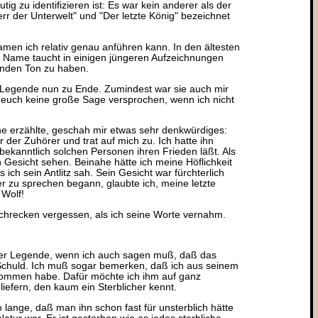
g zu identifizieren ist: Es war kein anderer als der
rr der Unterwelt" und "Der letzte König" bezeichnet
men ich relativ genau anführen kann. In den ältesten
Der Name taucht in einigen jüngeren Aufzeichnungen
tenden Ton zu haben.
e Legende nun zu Ende. Zumindest war sie auch mir
te euch keine große Sage versprochen, wenn ich nicht
rne erzählte, geschah mir etwas sehr denkwürdiges:
 der Zuhörer und trat auf mich zu. Ich hatte ihn
n bekanntlich solchen Personen ihren Frieden läßt. Als
n Gesicht sehen. Beinahe hätte ich meine Höflichkeit
ch sein Antlitz sah. Sein Gesicht war fürchterlich
r zu sprechen begann, glaubte ich, meine letzte
 Wolf!
 Schrecken vergessen, als ich seine Worte vernahm.
eser Legende, wenn ich auch sagen muß, daß das
 Schuld. Ich muß sogar bemerken, daß ich aus seinem
rnommen habe. Dafür möchte ich ihm auf ganz
liefern, den kaum ein Sterblicher kennt.
o lange, daß man ihn schon fast für unsterblich hätte