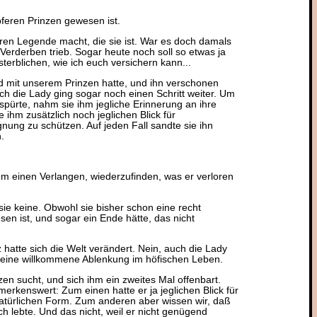
feren Prinzen gewesen ist.
eren Legende macht, die sie ist. War es doch damals
Verderben trieb. Sogar heute noch soll so etwas ja
erblichen, wie ich euch versichern kann...
id mit unserem Prinzen hatte, und ihn verschonen
ch die Lady ging sogar noch einen Schritt weiter. Um
spürte, nahm sie ihm jegliche Erinnerung an ihre
 ihm zusätzlich noch jeglichen Blick für
nung zu schützen. Auf jeden Fall sandte sie ihn
.
m einen Verlangen, wiederzufinden, was er verloren
sie keine. Obwohl sie bisher schon eine recht
n ist, und sogar ein Ende hätte, das nicht
 hatte sich die Welt verändert. Nein, auch die Lady
 eine willkommene Ablenkung im höfischen Leben.
zen sucht, und sich ihm ein zweites Mal offenbart.
merkenswert: Zum einen hatte er ja jeglichen Blick für
 natürlichen Form. Zum anderen aber wissen wir, daß
 lebte. Und das nicht, weil er nicht genügend