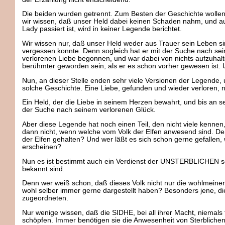
Die beiden wurden getrennt. Zum Besten der Geschichte wolle
wir wissen, daß unser Held dabei keinen Schaden nahm, und a
Lady passiert ist, wird in keiner Legende berichtet.
Wir wissen nur, daß unser Held weder aus Trauer sein Leben si
vergessen konnte. Denn sogleich hat er mit der Suche nach s
verlorenen Liebe begonnen, und war dabei von nichts aufzuhalt
berühmter geworden sein, als er es schon vorher gewesen ist. 
Nun, an dieser Stelle enden sehr viele Versionen der Legende, u
solche Geschichte. Eine Liebe, gefunden und wieder verloren,
Ein Held, der die Liebe in seinem Herzen bewahrt, und bis an s
der Suche nach seinem verlorenen Glück.
Aber diese Legende hat noch einen Teil, den nicht viele kennen
dann nicht, wenn welche vom Volk der Elfen anwesend sind. Den
der Elfen gehalten? Und wer läßt es sich schon gerne gefallen,
erscheinen?
Nun es ist bestimmt auch ein Verdienst der UNSTERBLICHEN sel
bekannt sind.
Denn wer weiß schon, daß dieses Volk nicht nur die wohlmeinende
wohl selber immer gerne dargestellt haben? Besonders jene, die
zugeordneten.
Nur wenige wissen, daß die SIDHE, bei all ihrer Macht, niemals 
schöpfen. Immer benötigen sie die Anwesenheit von Sterbliche