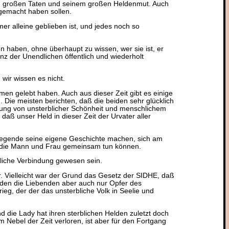
en großen Taten und seinem großen Heldenmut. Auch
gemacht haben sollen.
r alleine geblieben ist, und jedes noch so
en haben, ohne überhaupt zu wissen, wer sie ist, er
tenz der Unendlichen öffentlich und wiederholt
wir wissen es nicht.
en gelebt haben. Auch aus dieser Zeit gibt es einige
 Die meisten berichten, daß die beiden sehr glücklich
ung von unsterblicher Schönheit und menschlichem
aß unser Held in dieser Zeit der Urvater aller
r Legende seine eigene Geschichte machen, sich am
 die Mann und Frau gemeinsam tun können.
liche Verbindung gewesen sein.
r. Vielleicht war der Grund das Gesetz der SIDHE, daß
urden die Liebenden aber auch nur Opfer des
g, der der das unsterbliche Volk in Seelie und
nd die Lady hat ihren sterblichen Helden zuletzt doch
 Nebel der Zeit verloren, ist aber für den Fortgang