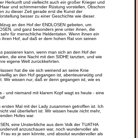
er Herkunft und vielleicht auch ein großer Krieger und
en Haar und schimmernder Rüstung vorstellen, Obschon
 zu dieser Zeit gerade erst die Kunst der
rstellung besser zu einer Geschichte wie dieser.
Feldzug an den Hof der ENDLOSEN gebeten, um
OSEN, und ganz besonders jene unter ihnen, die
h sehr für menschliche Heldentaten. Wenn ihnen ein
n ihren Hof, auf daß er dem hohen Rat von seinen
was passieren kann, wenn man sich an den Hof der
len, die eine Nacht mit den SIDHE tanzten, und wie
hre eigene Welt zurückkehrten.
elassen hat die sie sich weinend an seine Knie
eiwillig an den Hof gegangen ist, abenteuerwütig und
t. Wir wissen nur, daß er denn gegangen ist, wie es
 - und niemand mit klarem Kopf wagt es heute - eine
nd!
ersten Mal mit der Lady zusammen getroffen ist. Ich
cht viel überliefert ist. Wir wissen heute nicht mehr,
ffenden Hofes war.
DLOSEN, eine Unsterbliche aus dem Volk der TUATHA
undervoll anzuschauen war, noch wundervoller als
Frau es je sein könnte, und absolut wundervoller als