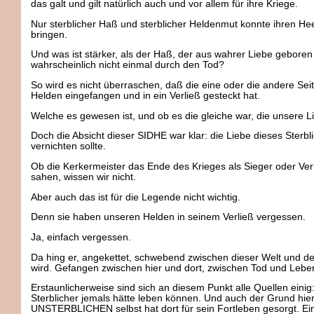
das galt und gilt natürlich auch und vor allem für ihre Kriege.
Nur sterblicher Haß und sterblicher Heldenmut konnte ihren He
bringen.
Und was ist stärker, als der Haß, der aus wahrer Liebe geboren i
wahrscheinlich nicht einmal durch den Tod?
So wird es nicht überraschen, daß die eine oder die andere S
Helden eingefangen und in ein Verließ gesteckt hat.
Welche es gewesen ist, und ob es die gleiche war, die unsere Lie
Doch die Absicht dieser SIDHE war klar: die Liebe dieses Sterb
vernichten sollte.
Ob die Kerkermeister das Ende des Krieges als Sieger oder Verl
sahen, wissen wir nicht.
Aber auch das ist für die Legende nicht wichtig.
Denn sie haben unseren Helden in seinem Verließ vergessen.
Ja, einfach vergessen.
Da hing er, angekettet, schwebend zwischen dieser Welt und d
wird. Gefangen zwischen hier und dort, zwischen Tod und Lebe
Erstaunlicherweise sind sich an diesem Punkt alle Quellen einig:
Sterblicher jemals hätte leben können. Und auch der Grund hie
UNSTERBLICHEN selbst hat dort für sein Fortleben gesorgt. Ei