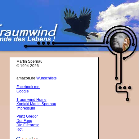
Martin Spernau
© 1994-2026
amazon.de
Wunschliste
Facebook me!
Google+
Traumwind Home
Kontakt Martin Spernau
Impressum
Prinz Gregor
Der Fang
Die Elfenrose
Rot