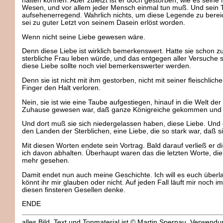
halten können. Aber zuletzt ist er doch gestorben, wie es seine 
Wesen, und vor allem jeder Mensch einmal tun muß. Und sein 
aufsehenerregend. Wahrlich nichts, um diese Legende zu bereic
sei zu guter Letzt von seinem Dasein erlöst worden.
Wenn nicht seine Liebe gewesen wäre.
Denn diese Liebe ist wirklich bemerkenswert. Hatte sie schon zu
sterbliche Frau leben würde, und das entgegen aller Versuche s
diese Liebe sollte noch viel bemerkenswerter werden.
Denn sie ist nicht mit ihm gestorben, nicht mit seiner fleischlich
Finger den Halt verloren.
Nein, sie ist wie eine Taube aufgestiegen, hinauf in die Welt 
Zuhause gewesen war, daß ganze Königreiche gekommen und
Und dort muß sie sich niedergelassen haben, diese Liebe. Und d
den Landen der Sterblichen, eine Liebe, die so stark war, daß s
Mit diesen Worten endete sein Vortrag. Bald darauf verließ er d
ich davon abhalten. Überhaupt waren das die letzten Worte, die
mehr gesehen.
Damit endet nun auch meine Geschichte. Ich will es euch über
könnt ihr mir glauben oder nicht. Auf jeden Fall läuft mir noch
diesen finsteren Gesellen denke.
ENDE
alles Bild, Text und Tonmaterial ist © Martin Spernau, Verwen