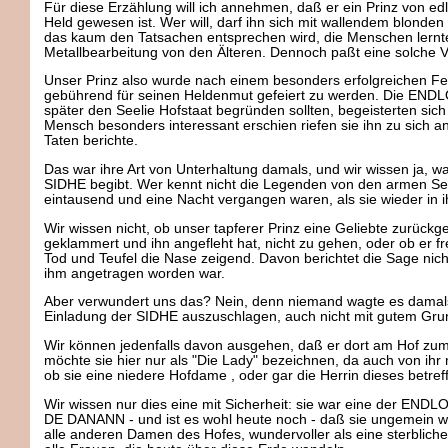
Für diese Erzählung will ich annehmen, daß er ein Prinz von edl
Held gewesen ist. Wer will, darf ihn sich mit wallendem blond
das kaum den Tatsachen entsprechen wird, die Menschen lernten
Metallbearbeitung von den Älteren. Dennoch paßt eine solche Vo
Unser Prinz also wurde nach einem besonders erfolgreichen 
gebührend für seinen Heldenmut gefeiert zu werden. Die ENDL
später den Seelie Hofstaat begründen sollten, begeisterten sic
Mensch besonders interessant erschien riefen sie ihn zu sich a
Taten berichte.
Das war ihre Art von Unterhaltung damals, und wir wissen ja, 
SIDHE begibt. Wer kennt nicht die Legenden von den armen See
eintausend und eine Nacht vergangen waren, als sie wieder in i
Wir wissen nicht, ob unser tapferer Prinz eine Geliebte zurückg
geklammert und ihn angefleht hat, nicht zu gehen, oder ob er fr
Tod und Teufel die Nase zeigend. Davon berichtet die Sage nich
ihm angetragen worden war.
Aber verwundert uns das? Nein, denn niemand wagte es damals
Einladung der SIDHE auszuschlagen, auch nicht mit gutem Gru
Wir können jedenfalls davon ausgehen, daß er dort am Hof zum 
möchte sie hier nur als "Die Lady" bezeichnen, da auch von ihr ni
ob sie eine niedere Hofdame , oder gar die Herrin dieses betre
Wir wissen nur dies eine mit Sicherheit: sie war eine der EN
DE DANANN - und ist es wohl heute noch - daß sie ungemein w
alle anderen Damen des Hofes, wundervoller als eine sterbliche 