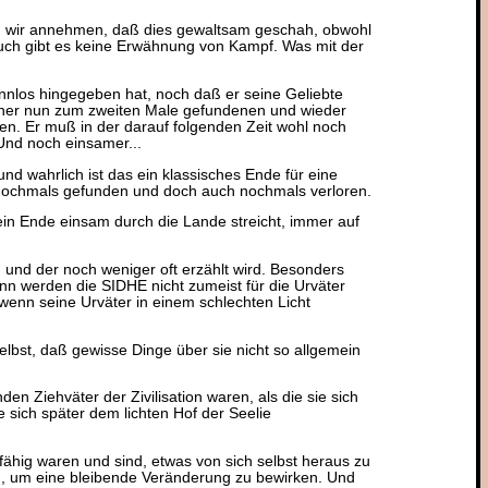
n wir annehmen, daß dies gewaltsam geschah, obwohl
uch gibt es keine Erwähnung von Kampf. Was mit der
nnlos hingegeben hat, noch daß er seine Geliebte
einer nun zum zweiten Male gefundenen und wieder
en. Er muß in der darauf folgenden Zeit wohl noch
Und noch einsamer...
nd wahrlich ist das ein klassisches Ende für eine
 nochmals gefunden und doch auch nochmals verloren.
ein Ende einsam durch die Lande streicht, immer auf
, und der noch weniger oft erzählt wird. Besonders
n werden die SIDHE nicht zumeist für die Urväter
 wenn seine Urväter in einem schlechten Licht
bst, daß gewisse Dinge über sie nicht so allgemein
n Ziehväter der Zivilisation waren, als die sie sich
 sich später dem lichten Hof der Seelie
fähig waren und sind, etwas von sich selbst heraus zu
n, um eine bleibende Veränderung zu bewirken. Und