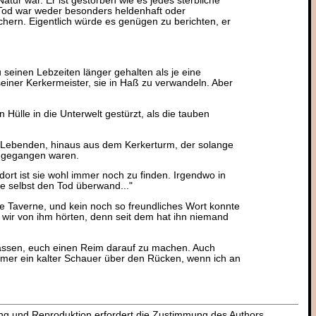
Natur war. Er ist gestorben wie es jedes sterbliche
Tod war weder besonders heldenhaft oder
hern. Eigentlich würde es genügen zu berichten, er
 seinen Lebzeiten länger gehalten als je eine
einer Kerkermeister, sie in Haß zu verwandeln. Aber
en Hülle in die Unterwelt gestürzt, als die tauben
der Lebenden, hinaus aus dem Kerkerturm, der solange
 gegangen waren.
ort ist sie wohl immer noch zu finden. Irgendwo in
ie selbst den Tod überwand..."
ie Taverne, und kein noch so freundliches Wort konnte
 wir von ihm hörten, denn seit dem hat ihn niemand
lassen, euch einen Reim darauf zu machen. Auch
 immer ein kalter Schauer über den Rücken, wenn ich an
dung und Reproduktion erfordert die Zustimmung des Authors