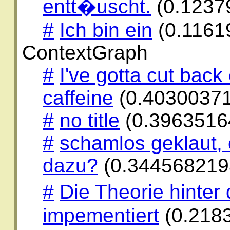
entt�uscht.
(0.1237
#
Ich bin ein
(0.1161
ContextGraph
#
I've gotta cut back
caffeine
(0.4030037
#
no title
(0.3963516
#
schamlos geklaut,
dazu?
(0.344568219
#
Die Theorie hinter 
impementiert
(0.218