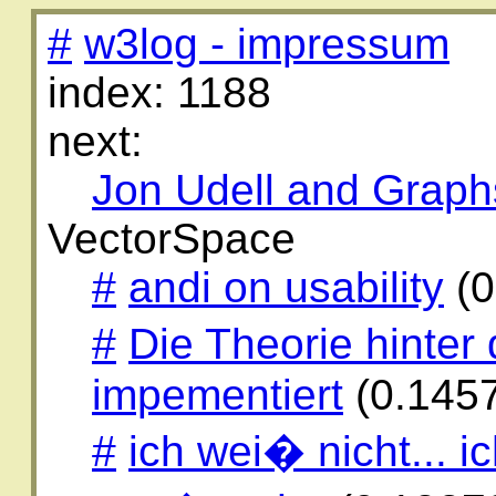
#
w3log - impressum
index: 1188
next:
Jon Udell and Graph
VectorSpace
#
andi on usability
(0
#
Die Theorie hinter 
impementiert
(0.145
#
ich wei� nicht... i