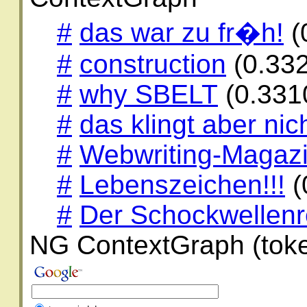
#
das war zu fr�h!
(
#
construction
(0.33
#
why SBELT
(0.331
#
das klingt aber nic
#
Webwriting-Magaz
#
Lebenszeichen!!!
(
#
Der Schockwellenr
NG ContextGraph (toke