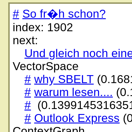
#
So fr�h schon?
index: 1902
next:
Und gleich noch ein
VectorSpace
#
why SBELT
(0.168
#
warum lesen....
(0.
#
(0.139914531635
#
Outlook Express
(
ContextGraph