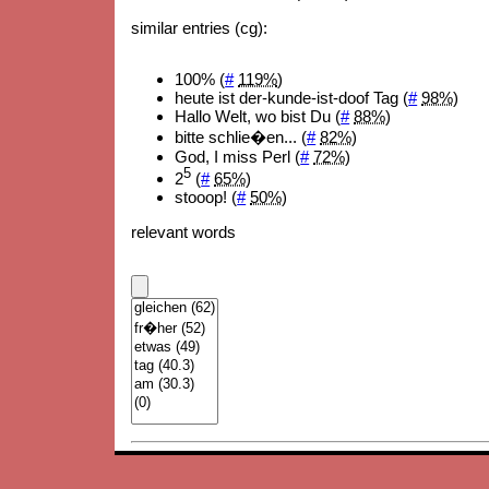
similar entries (cg):
100% (
#
119%
)
heute ist der-kunde-ist-doof Tag (
#
98%
)
Hallo Welt, wo bist Du (
#
88%
)
bitte schlie�en... (
#
82%
)
God, I miss Perl (
#
72%
)
5
2
(
#
65%
)
stooop! (
#
50%
)
relevant words