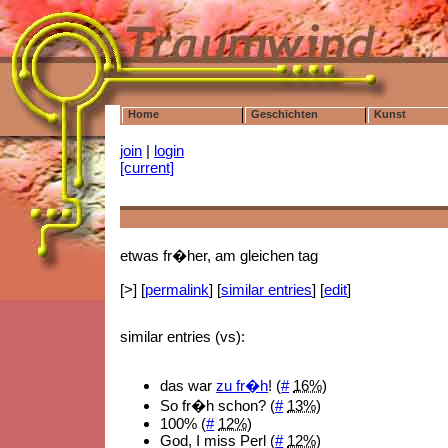
Home
Geschichten
Kunst
join
|
login
[current]
etwas fr�her, am gleichen tag
[>] [
permalink
] [
similar entries
] [
edit
]
similar entries (vs):
das war
zu fr�h
! (
#
16%
)
So fr�h schon? (
#
13%
)
100% (
#
12%
)
God, I miss Perl (
#
12%
)