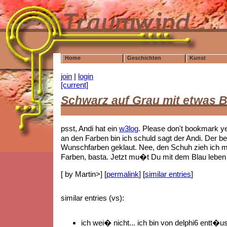
Home
Geschichten
Kunst
join
|
login
[current]
Schwarz auf Grau mit etwas B
psst, Andi hat ein
w3log
. Please don't bookmark y
an den Farben bin ich schuld sagt der Andi. Der be
Wunschfarben geklaut. Nee, den Schuh zieh ich mir
Farben, basta. Jetzt mu�t Du mit dem Blau leben 
[ by Martin>] [
permalink
] [
similar entries
]
similar entries (vs):
ich wei� nicht... ich bin von delphi6 entt�us