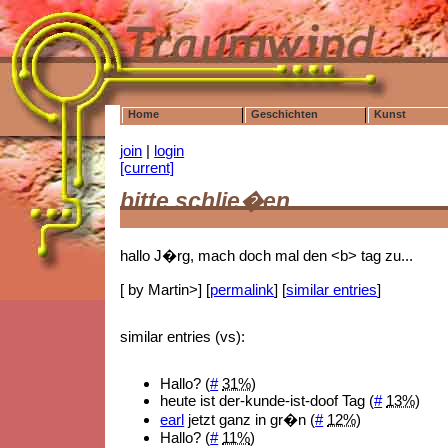
Home
Geschichten
Kunst
join
|
login
[current]
bitte schlie�en...
hallo J�rg, mach doch mal den <b> tag zu...
[ by Martin>] [
permalink
] [
similar entries
]
similar entries (vs):
Hallo? (
#
31%
)
heute ist der-kunde-ist-doof Tag (
#
13%
)
earl
jetzt ganz in gr�n (
#
12%
)
Hallo? (
#
11%
)