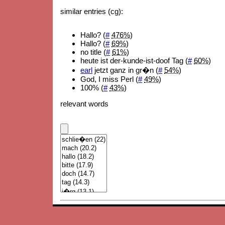
similar entries (cg):
Hallo? (
#
476%
)
Hallo? (
#
69%
)
no title (
#
61%
)
heute ist der-kunde-ist-doof Tag (
#
60%
)
earl
jetzt ganz in gr�n (
#
54%
)
God, I miss Perl (
#
49%
)
100% (
#
43%
)
relevant words