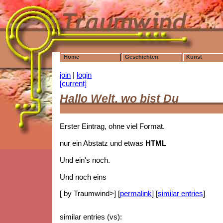
Home
Geschichten
Kunst
join
|
login
[current]
Hallo Welt, wo bist Du
Erster Eintrag, ohne viel Format.
nur ein Abstatz und etwas
HTML
Und ein's noch.
Und noch eins
[ by Traumwind>] [
permalink
] [
similar entries
]
similar entries (vs):