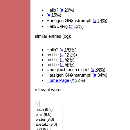
Hallo? (
#
20%
)
(
#
15%
)
Harzigen Gl�hstrumpf! (
#
14%
)
Hallo J�rg (
#
13%
)
similar entries (cg):
Hallo? (
#
187%
)
no title (
#
132%
)
no title (
#
58%
)
no title (
#
56%
)
Und gleich noch einen! (
#
39%
)
Harzigen Gl�hstrumpf! (
#
34%
)
Home Page
(
#
32%
)
relevant words