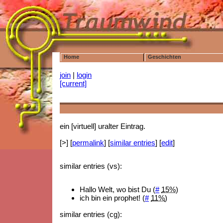
Home
Geschichten
join
|
login
[current]
ein [virtuell] uralter Eintrag.
[>] [
permalink
] [
similar entries
] [
edit
]
similar entries (vs):
Hallo Welt, wo bist Du (
#
15%
)
ich bin ein prophet! (
#
11%
)
similar entries (cg):