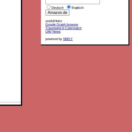
Deutsch
Englisch
usefull links:
Google Graph browser
Traumwind 6-Colormatch
UAV News
powered by
SBELT