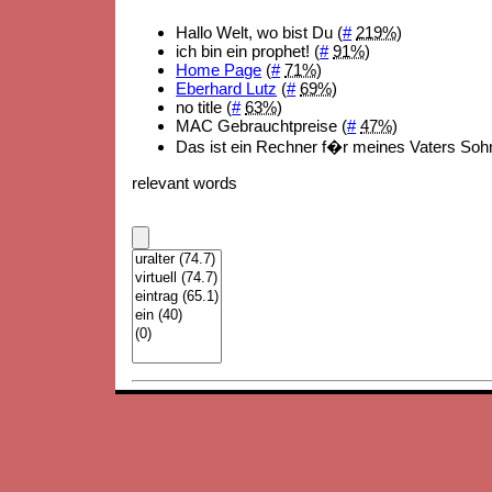
Hallo Welt, wo bist Du (
#
219%
)
ich bin ein prophet! (
#
91%
)
Home Page
(
#
71%
)
Eberhard Lutz
(
#
69%
)
no title (
#
63%
)
MAC Gebrauchtpreise (
#
47%
)
Das ist ein Rechner f�r meines Vaters Sohn
relevant words