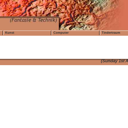
Kunst
Computer
Tindertraum
(Sunday 1st A