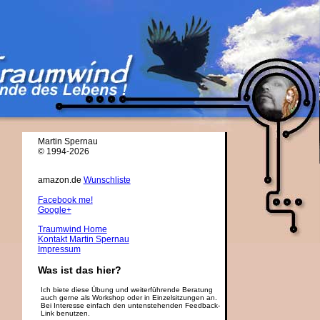
Martin Spernau
© 1994-2026
amazon.de
Wunschliste
Facebook me!
Google+
Traumwind Home
Kontakt Martin Spernau
Impressum
Was ist das hier?
Ich biete diese Übung und weiterführende Beratung
auch gerne als Workshop oder in Einzelsitzungen an.
Bei Interesse einfach den untenstehenden Feedback-
Link benutzen.