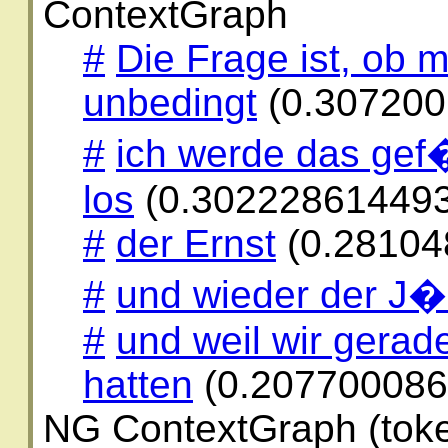
ContextGraph
#
Die Frage ist, ob 
unbedingt
(0.307200
#
ich werde das gef�
los
(0.30222861449
#
der Ernst
(0.28104
#
und wieder der J�
#
und weil wir gerad
hatten
(0.207700086
NG ContextGraph (toke