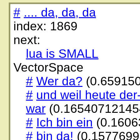
#
.... da, da, da
index: 1869
next:
lua is SMALL
VectorSpace
#
Wer da?
(0.65915
#
und weil heute der
war
(0.16540712145
#
Ich bin ein
(0.1606
#
bin da!
(0.1577699