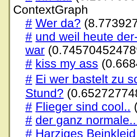
ContextGraph
#
Wer da?
(8.77392
#
und weil heute der
war
(0.74570452478
#
kiss my ass
(0.668
#
Ei wer bastelt zu 
Stund?
(0.65272774
#
Flieger sind cool..
#
der ganz normale..
#
Harziges Beinkleid