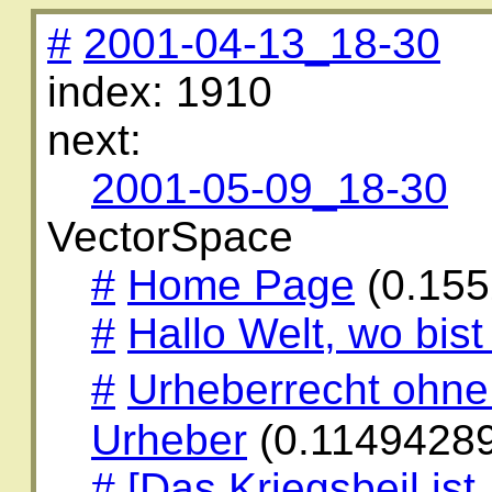
#
2001-04-13_18-30
index: 1910
next:
2001-05-09_18-30
VectorSpace
#
Home Page
(0.15
#
Hallo Welt, wo bis
#
Urheberrecht ohne
Urheber
(0.1149428
#
[Das Kriegsbeil ist