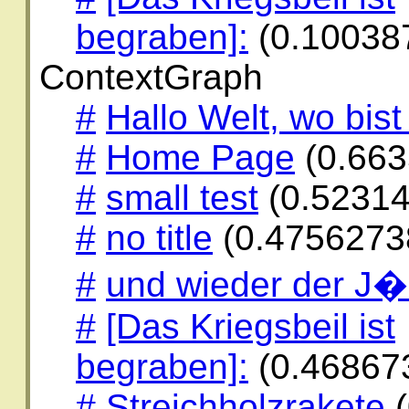
begraben]:
(0.10038
ContextGraph
#
Hallo Welt, wo bis
#
Home Page
(0.66
#
small test
(0.5231
#
no title
(0.4756273
#
und wieder der J�
#
[Das Kriegsbeil ist
begraben]:
(0.46867
#
Streichholzrakete
(