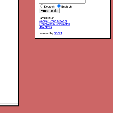
Deutsch
Englisch
usefull links:
Google Graph browser
Traumwind 6-Colormatch
UAV News
powered by
SBELT