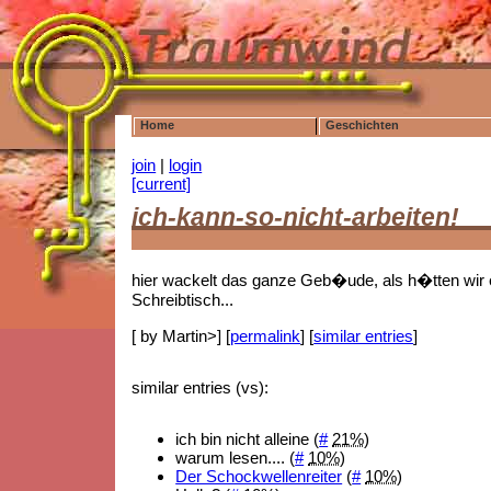
Home
Geschichten
join
|
login
[current]
ich-kann-so-nicht-arbeiten!
hier wackelt das ganze Geb�ude, als h�tten wir e
Schreibtisch...
[ by Martin>] [
permalink
] [
similar entries
]
similar entries (vs):
ich bin nicht alleine (
#
21%
)
warum lesen.... (
#
10%
)
Der Schockwellenreiter
(
#
10%
)