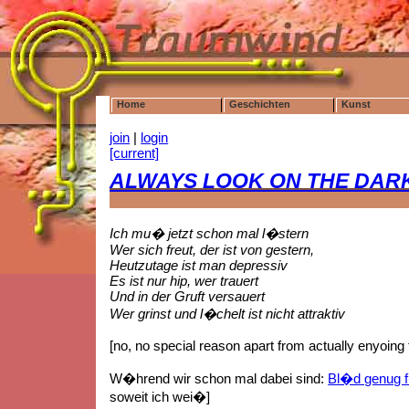
Home
Geschichten
Kunst
join
|
login
[current]
ALWAYS LOOK ON THE DARK S
Ich mu� jetzt schon mal l�stern
Wer sich freut, der ist von gestern,
Heutzutage ist man depressiv
Es ist nur hip, wer trauert
Und in der Gruft versauert
Wer grinst und l�chelt ist nicht attraktiv
[no, no special reason apart from actually enyoing 
W�hrend wir schon mal dabei sind:
Bl�d genug f
soweit ich wei�]