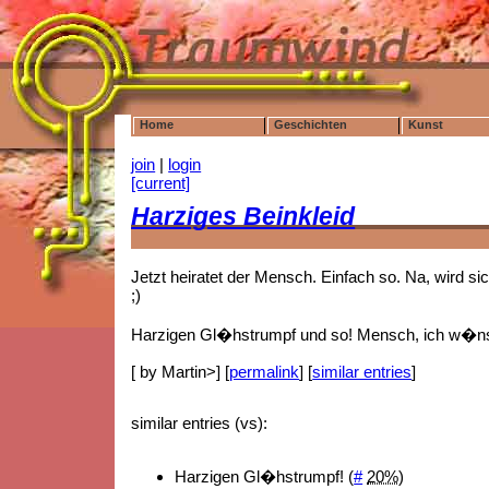
Home
Geschichten
Kunst
join
|
login
[current]
Harziges Beinkleid
Jetzt heiratet der Mensch. Einfach so. Na, wird s
;)
Harzigen Gl�hstrumpf und so! Mensch, ich w�nsc
[ by Martin>] [
permalink
] [
similar entries
]
similar entries (vs):
Harzigen Gl�hstrumpf! (
#
20%
)