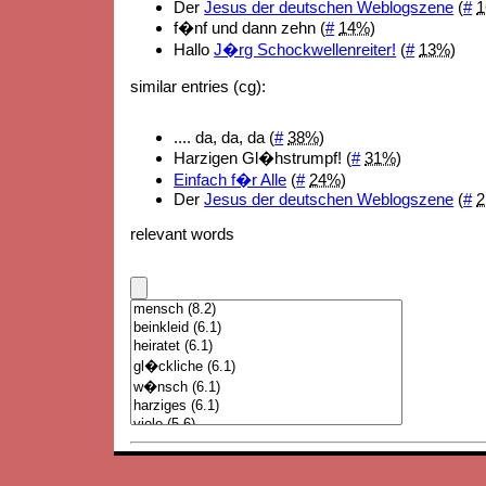
Der
Jesus der deutschen Weblogszene
(
#
f�nf und dann zehn (
#
14%
)
Hallo
J�rg Schockwellenreiter!
(
#
13%
)
similar entries (cg):
.... da, da, da (
#
38%
)
Harzigen Gl�hstrumpf! (
#
31%
)
Einfach f�r Alle
(
#
24%
)
Der
Jesus der deutschen Weblogszene
(
#
relevant words