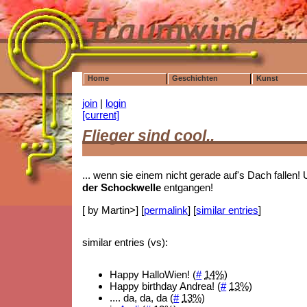
Home
Geschichten
Kunst
join
|
login
[current]
Flieger sind cool..
... wenn sie einem nicht gerade auf's Dach fallen
der Schockwelle
entgangen!
[ by Martin>] [
permalink
] [
similar entries
]
similar entries (vs):
Happy HalloWien! (
#
14%
)
Happy birthday Andrea! (
#
13%
)
.... da, da, da (
#
13%
)