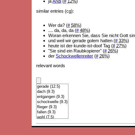
ja
Andi
(
#
12%
)
similar entries (cg):
Wer da? (
#
58%
)
.... da, da, da (
#
48%
)
Woran erkennen Sie, dass Sie nicht Gott sin
und weil wir gerade golem hatten (
#
33%
)
heute ist der-kunde-ist-doof Tag (
#
27%
)
"Sie sind ein Raubkopierer" (
#
26%
)
der
Schockwellenreiter
(
#
26%
)
relevant words